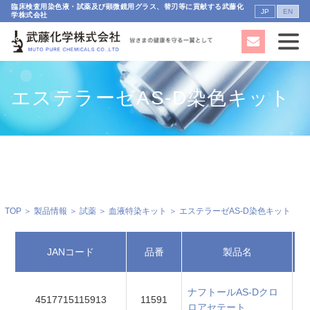
臨床検査用染色液・試薬及び顕微鏡用グラス、替刃等に貢献する武藤化
JP
EN
学株式会社
エステラーゼAS-D染色キット
TOP
＞
製品情報
＞
試薬
＞
血液特染キット
＞ エステラーゼAS-D染色キット
JANコード
品番
製品名
ナフトールAS-Dクロ
1
4517715115913
11591
ロアセテート