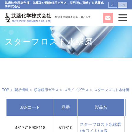
臨床検査用染色液・試薬及び顕微鏡用グラス、替刃等に貢献する武藤化
JP
EN
学株式会社
スターフロスト水縁磨
TOP
＞
製品情報
＞
顕微鏡用ガラス
＞
スライドグラス
＞ スターフロスト水縁磨
JANコード
品番
製品名
スターフロスト水縁磨
4517715905118
511610
(ホワイト)血液