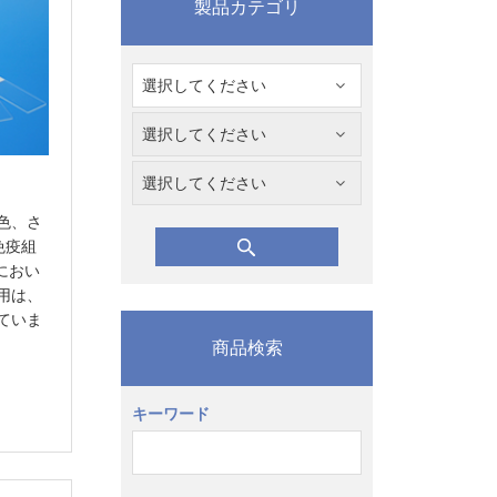
製品カテゴリ
色、さ
法、免疫組
色におい
用は、
ていま
商品検索
キーワード