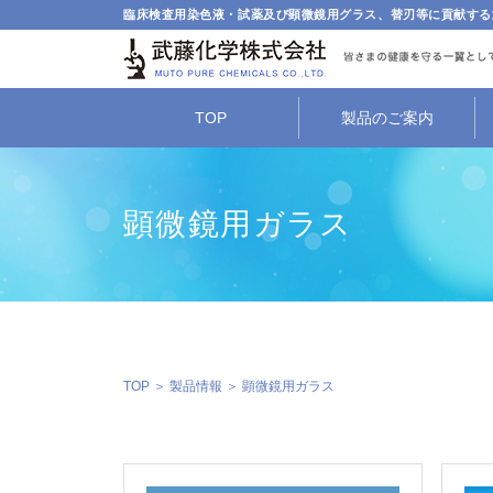
臨床検査用染色液・試薬及び顕微鏡用グラス、替刃等に貢献する
TOP
製品のご案内
顕微鏡用ガラス
TOP
＞
製品情報
＞ 顕微鏡用ガラス