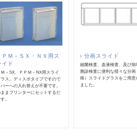
ＰＰＭ－ＳＸ・ＮＸ用ス
分画スライド
ライド
細菌検査、血液検査、及び病
胞診検査に便利な様々な分画
Ｍ－SX、ＰＰＭ－NX用スライ
殊）スライドグラスをご用意
グラス。ディスポタイプですので
ました。
ッパーへの入れ替えが不要です。
のままプリンターにセットするだ
です。