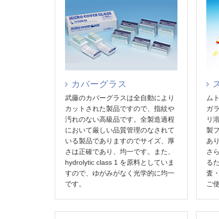
カバーグラス
武藤のカバーグラスは全自動により
ム
カットされた製品ですので、指紋や
ガ
汚れのない高級品です。全製造過程
リ
において厳しい品質管理のなされて
製
いる製品でありますのでサイズ、厚
あ
さは正確であり、均一です。また、
さ
hydrolytic class 1 を原料としていま
る
すので、ゆがみがなく光学的に均一
査
です。
ご