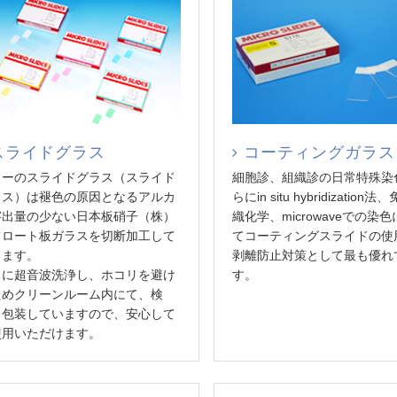
スライドグラス
コーティングガラス
トーのスライドグラス（スライド
細胞診、組織診の日常特殊染
ラス）は褪色の原因となるアルカ
らにin situ hybridization
溶出量の少ない日本板硝子（株）
織化学、microwaveでの染
フロート板ガラスを切断加工して
てコーティングスライドの使
ります。
剥離防止対策として最も優れ
らに超音波洗浄し、ホコリを避け
す。
ためクリーンルーム内にて、検
・包装していますので、安心して
使用いただけます。