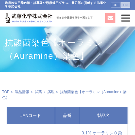
臨床検査用染色液・試薬及び顕微鏡用グラス、替刃等に貢献する武藤化
JP
EN
学株式会社
抗酸菌染色【オーラミン
（Auramine）染色】
TOP
＞
製品情報
＞
試薬
＞
病理
＞ 抗酸菌染色【オーラミン（Auramine）染
色】
JANコード
品番
製品名
0.1% オーラミンＯ染