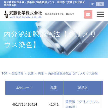
臨床検査用染色液・試薬及び顕微鏡用グラス、替刃等に貢献する武藤化
JP
EN
学株式会社
内分泌細胞染色法【グリメリ
ウス染色】
TOP
＞
製品情報
＞
試薬
＞
病理
＞ 内分泌細胞染色法【グリメリウス染色】
JANコード
品番
製品名
還元液（グリメリウス
4517715410414
41041
染色用)