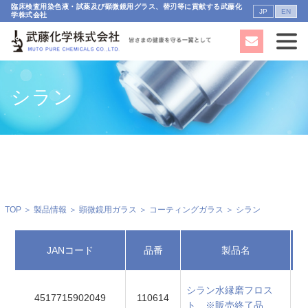
臨床検査用染色液・試薬及び顕微鏡用グラス、替刃等に貢献する武藤化
JP
EN
学株式会社
シラン
TOP
＞
製品情報
＞
顕微鏡用ガラス
＞
コーティングガラス
＞ シラン
JANコード
品番
製品名
シラン水縁磨フロス
4517715902049
110614
ト ※販売終了品