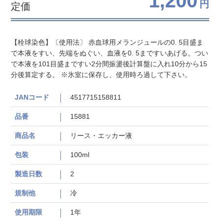
1,200
円
定価
【栓球染色】〔使用法〕 赤血球用メランジュールの0. 5目盛ま
で本液をすい、先端をぬぐい、血液を0. 5まですいあげる。つい
で本液を101目盛まですい2分間振盪後計算盤に入れ10分から15
分後算定する。 ※氷室に保存し、使用時ろ過して下さい。
JANコード
4517715158811
品番
15881
商品名
リース・エッカー液
包装
100ml
製造日数
2
規制他
冷
使用期限
1年