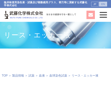
臨床検査用染色液・試薬及び顕微鏡用グラス、替刃等に貢献する武藤化
JP
EN
学株式会社
リース・エッカー液
TOP
＞
製品情報
＞
試薬
＞
血液
＞
血球染色試薬
＞ リース・エッカー液