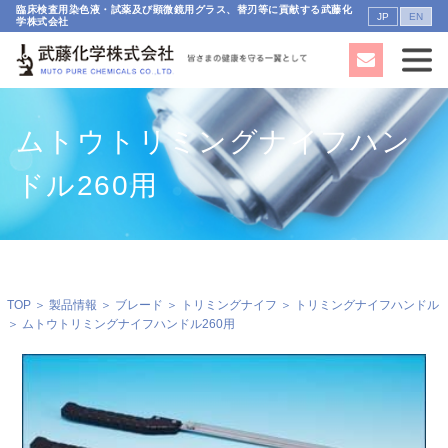
臨床検査用染色液・試薬及び顕微鏡用グラス、替刃等に貢献する武藤化
JP
EN
学株式会社
ムトウトリミングナイフハン
ドル260用
TOP
＞
製品情報
＞
ブレード
＞
トリミングナイフ
＞
トリミングナイフハンドル
＞ ムトウトリミングナイフハンドル260用