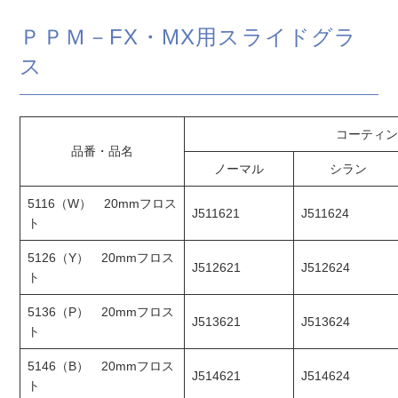
ＰＰＭ－FX・MX用スライドグラ
ス
コーティン
品番・品名
ノーマル
シラン
5116（W） 20mmフロス
J511621
J511624
ト
5126（Y） 20mmフロス
J512621
J512624
ト
5136（P） 20mmフロス
J513621
J513624
ト
5146（B） 20mmフロス
J514621
J514624
ト