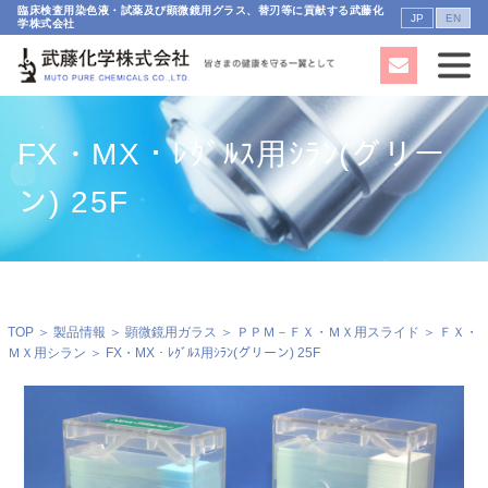
臨床検査用染色液・試薬及び顕微鏡用グラス、替刃等に貢献する武藤化
JP
EN
学株式会社
FX・MX・ﾚｸﾞﾙｽ用ｼﾗﾝ(グリー
ン) 25F
TOP
＞
製品情報
＞
顕微鏡用ガラス
＞
ＰＰＭ－ＦＸ・ＭＸ用スライド
＞
ＦＸ・
ＭＸ用シラン
＞ FX・MX・ﾚｸﾞﾙｽ用ｼﾗﾝ(グリーン) 25F