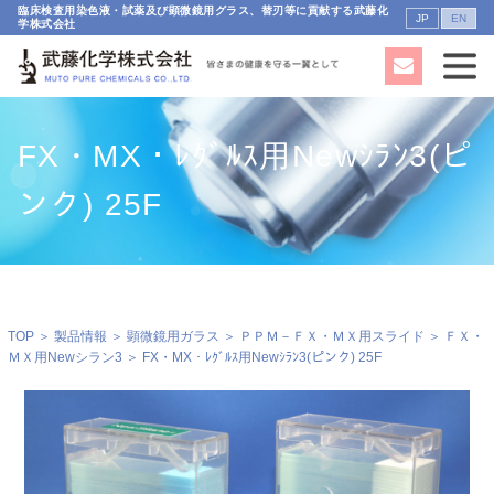
臨床検査用染色液・試薬及び顕微鏡用グラス、替刃等に貢献する武藤化
JP
EN
学株式会社
FX・MX・ﾚｸﾞﾙｽ用Newｼﾗﾝ3(ピ
ンク) 25F
TOP
＞
製品情報
＞
顕微鏡用ガラス
＞
ＰＰＭ－ＦＸ・ＭＸ用スライド
＞
ＦＸ・
ＭＸ用Newシラン3
＞ FX・MX・ﾚｸﾞﾙｽ用Newｼﾗﾝ3(ピンク) 25F