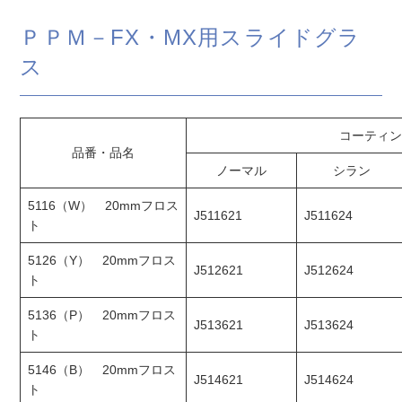
ＰＰＭ－FX・MX用スライドグラ
ス
コーティン
品番・品名
ノーマル
シラン
5116（W） 20mmフロス
J511621
J511624
ト
5126（Y） 20mmフロス
J512621
J512624
ト
5136（P） 20mmフロス
J513621
J513624
ト
5146（B） 20mmフロス
J514621
J514624
ト