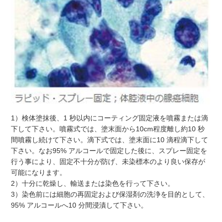
1）検体塗抹後、1 秒以内にコーティング固定液を噴霧または滴
下して下さい。噴霧式では、塗末面から10cm程度離し約10 秒
間噴霧し続けて下さい。滴下式では、塗末面に10 滴程滴下して
下さい。なお95% アルコールで固定した後に、スプレー固定を
行う事により、固定不十分が防げ、未染標本のより良い保存が
可能になります。
2）十分に乾燥し、輸送または染色を行って下さい。
3）染色前には細胞の再固定および保湿剤の洗浄を目的として、
95% アルコールへ10 分間浸漬して下さい。