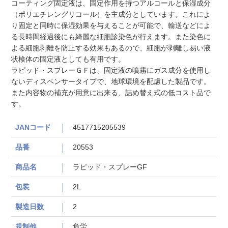
コーティング固定液は、固定作用を持つアルコールと保湿成分
（ポリエチレングリコール）を主成分としています。これによ
り固定と同時に保湿効果を与えることが可能で、輸送などによ
る長時間経過後にも綺麗な細胞診染色が行えます。また染色に
よる細胞剥離を防止する効果もあるので、細胞が剥離し易い液
状検体の固定液としても有用です。
ラピッド・スプレーＧＦは、固定液の噴霧にガス成分を使用し
ないディスペンサータイプで、地球環境を配慮した製品です。
また内容物の補充が用意に出来る、詰め替え式の低コスト品で
す。
JANコード
4517715205539
品番
20553
商品名
ラピッド・スプレーGF
包装
2L
製造日数
2
規制他
危労