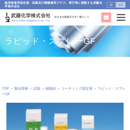
臨床検査用染色液・試薬及び顕微鏡用グラス、替刃等に貢献する武藤化
JP
EN
学株式会社
ラピッド・スプレーGF
TOP
＞
製品情報
＞
試薬
＞
細胞診
＞
コーティング固定液
＞ ラピッド・スプレ
ーGF