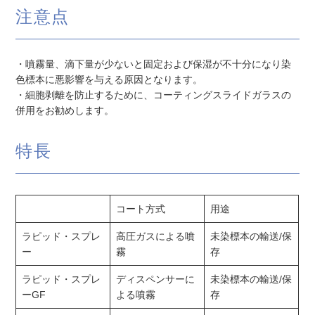
注意点
・噴霧量、滴下量が少ないと固定および保湿が不十分になり染
色標本に悪影響を与える原因となります。
・細胞剥離を防止するために、コーティングスライドガラスの
併用をお勧めします。
特長
コート方式
用途
ラピッド・スプレ
高圧ガスによる噴
未染標本の輸送/保
ー
霧
存
ラピッド・スプレ
ディスペンサーに
未染標本の輸送/保
ーGF
よる噴霧
存