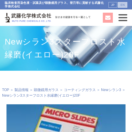
臨床検査用染色液・試薬及び顕微鏡用グラス、替刃等に貢献する武藤化
JP
EN
学株式会社
Newシラン3スターフロスト水
縁磨(イエロー)20F
TOP
＞
製品情報
＞
顕微鏡用ガラス
＞
コーティングガラス
＞
Newシラン3
＞
Newシラン3スターフロスト水縁磨(イエロー)20F