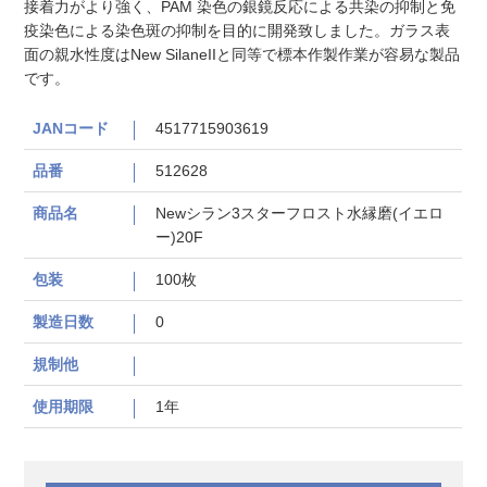
接着力がより強く、PAM 染色の銀鏡反応による共染の抑制と免
疫染色による染色斑の抑制を目的に開発致しました。ガラス表
面の親水性度はNew SilaneIIと同等で標本作製作業が容易な製品
です。
JANコード
4517715903619
品番
512628
商品名
Newシラン3スターフロスト水縁磨(イエロ
ー)20F
包装
100枚
製造日数
0
規制他
使用期限
1年