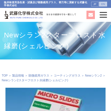
臨床検査用染色液・試薬及び顕微鏡用グラス、替刃等に貢献する武藤化
JP
EN
学株式会社
Newシラン2スターフロスト水
縁磨(シェルピンク)
TOP
＞
製品情報
＞
顕微鏡用ガラス
＞
コーティングガラス
＞
Newシラン2
＞
Newシラン2スターフロスト水縁磨(シェルピンク)