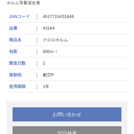
ホルム等量混合液
JANコード
4517715431648
品番
43164
商品名
クロロホルム
包装
500ｍｌ
製造日数
2
規制他
劇労P
使用期限
1年
お問い合わせ
SDS検索