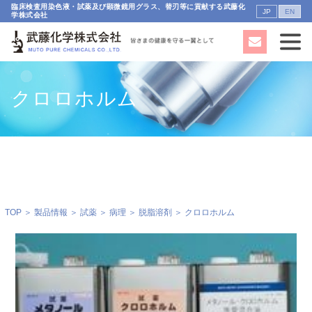
臨床検査用染色液・試薬及び顕微鏡用グラス、替刃等に貢献する武藤化
JP
EN
学株式会社
クロロホルム
TOP
＞
製品情報
＞
試薬
＞
病理
＞
脱脂溶剤
＞ クロロホルム