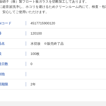
板硝子（株）製フロート板ガラスを切断加工してあります。
に超音波洗浄し、ホコリを避けるためクリーンルーム内にて、検査・包
、安心してご使用いただけます。
ANコード
4517715900120
番
120100
品名
水切放 ※販売終了品
装
100枚
造日数
0
制他
用期限
2年