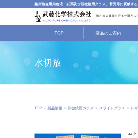
臨床検査用染色液・試薬及び顕微鏡用グラス、替刃等に貢献する
TOP
製品のご案内
水切放
TOP
＞
製品情報
＞
顕微鏡用ガラス
＞
スライドグラス
＞
レギ
ムト