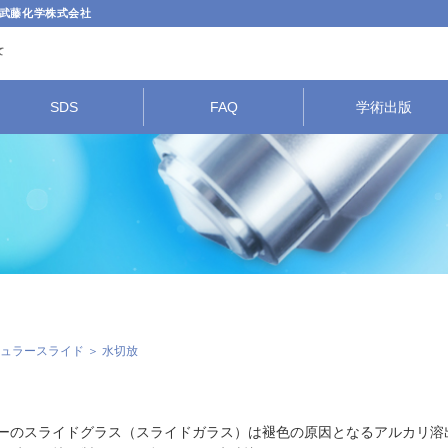
武藤化学株式会社
SDS
FAQ
学術出版
ュラースライド
＞ 水切放
ーのスライドグラス（スライドガラス）は褪色の原因となるアルカリ溶