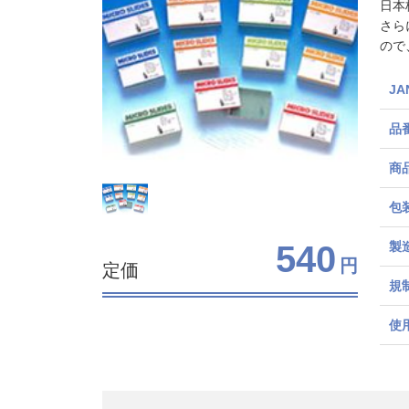
日本
さら
ので
J
品
商
包
製
540
円
定価
規
使