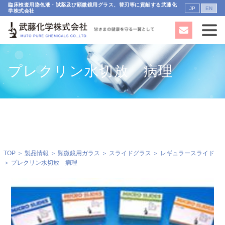
臨床検査用染色液・試薬及び顕微鏡用グラス、替刃等に貢献する武藤化
JP
EN
学株式会社
プレクリン水切放 病理
TOP
＞
製品情報
＞
顕微鏡用ガラス
＞
スライドグラス
＞
レギュラースライド
＞ プレクリン水切放 病理