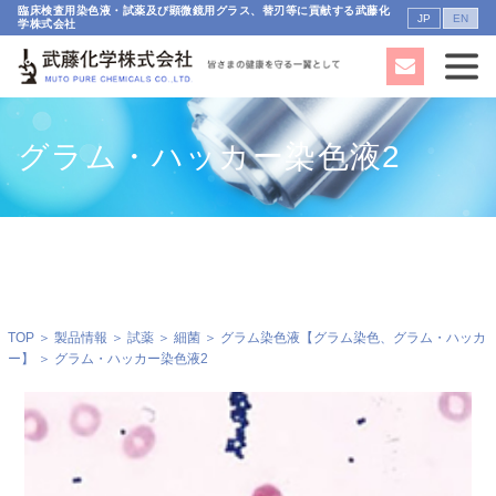
臨床検査用染色液・試薬及び顕微鏡用グラス、替刃等に貢献する武藤化
JP
EN
学株式会社
グラム・ハッカー染色液2
TOP
＞
製品情報
＞
試薬
＞
細菌
＞
グラム染色液【グラム染色、グラム・ハッカ
ー】
＞ グラム・ハッカー染色液2