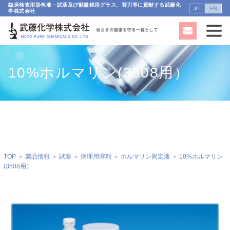
臨床検査用染色液・試薬及び顕微鏡用グラス、替刃等に貢献する武藤化
JP
EN
学株式会社
10%ホルマリン(3508用）
TOP
＞
製品情報
＞
試薬
＞
病理用溶剤
＞
ホルマリン固定液
＞ 10%ホルマリン
(3508用）