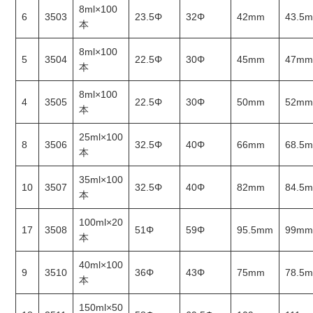
8ml×100
6
3503
23.5Φ
32Φ
42mm
43.5
本
8ml×100
5
3504
22.5Φ
30Φ
45mm
47m
本
8ml×100
4
3505
22.5Φ
30Φ
50mm
52m
本
25ml×100
8
3506
32.5Φ
40Φ
66mm
68.5
本
35ml×100
10
3507
32.5Φ
40Φ
82mm
84.5
本
100ml×20
17
3508
51Φ
59Φ
95.5mm
99m
本
40ml×100
9
3510
36Φ
43Φ
75mm
78.5
本
150ml×50