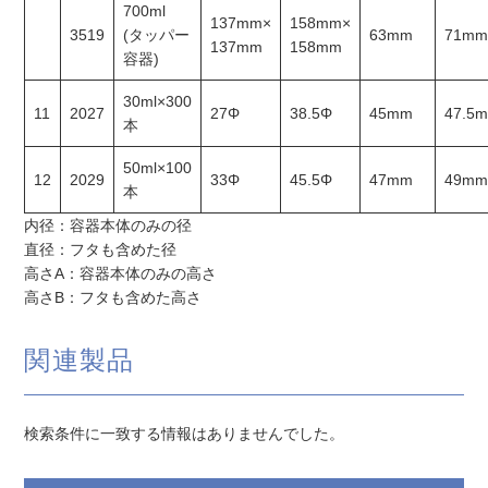
700ml
137mm×
158mm×
3519
(タッパー
63mm
71m
137mm
158mm
容器)
30ml×300
11
2027
27Φ
38.5Φ
45mm
47.5
本
50ml×100
12
2029
33Φ
45.5Φ
47mm
49m
本
内径：容器本体のみの径
直径：フタも含めた径
高さA：容器本体のみの高さ
高さB：フタも含めた高さ
関連製品
検索条件に一致する情報はありませんでした。