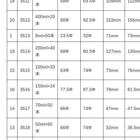
18
3511
58Φ
69.5Φ
109mm
111m
本
400ml×20
20
3512
80Φ
92.5Φ
153mm
156m
本
1
3513
8ml×50本
23.5Φ
32Φ
71mm
73m
200ml×40
19
3514
68Φ
80.5Φ
127mm
130m
本
100ml×33
15
3515
63Φ
74Φ
73mm
76m
本
150ml×24
16
3516
77.5Φ
87.5Φ
78mm
81.5
本
70ml×50
14
3517
66Φ
74Φ
47mm
47.5
本
50ml×60
13
3518
66Φ
74Φ
32mm
36.5
本