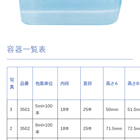
容器一覧表
写
品番
包装単位
内径
直径
高さA
高さB
真
5ml×100
3
3501
18Φ
25Φ
50mm
51.5
本
8ml×100
2
3502
18Φ
25Φ
71.5mm
72.5
本