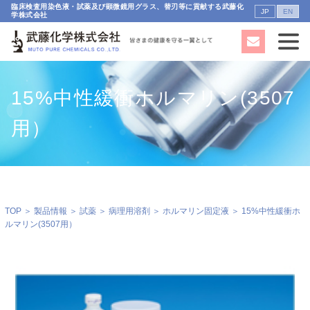
臨床検査用染色液・試薬及び顕微鏡用グラス、替刃等に貢献する武藤化
JP
EN
学株式会社
15%中性緩衝ホルマリン(3507
用）
TOP
＞
製品情報
＞
試薬
＞
病理用溶剤
＞
ホルマリン固定液
＞ 15%中性緩衝ホ
ルマリン(3507用）