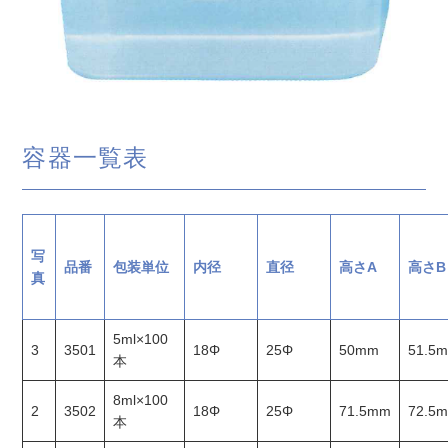
容器一覧表
写
品番
包装単位
内径
直径
高さA
高さB
真
5ml×100
3
3501
18Φ
25Φ
50mm
51.5
本
8ml×100
2
3502
18Φ
25Φ
71.5mm
72.5
本