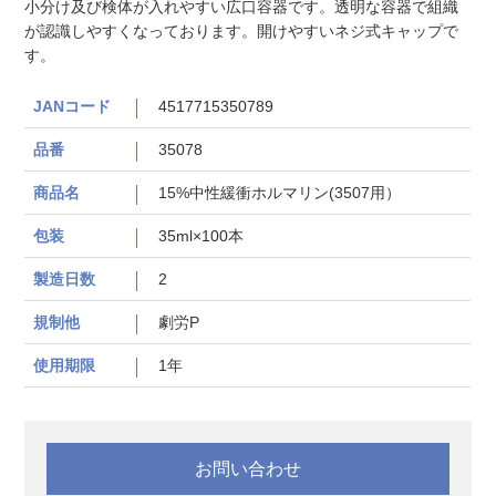
小分け及び検体が入れやすい広口容器です。透明な容器で組織
が認識しやすくなっております。開けやすいネジ式キャップで
す。
JANコード
4517715350789
品番
35078
商品名
15%中性緩衝ホルマリン(3507用）
包装
35ml×100本
製造日数
2
規制他
劇労P
使用期限
1年
お問い合わせ