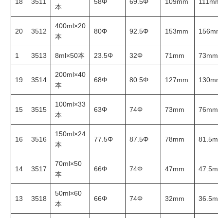
18
3511
58Φ
69.5Φ
109mm
111m
本
400ml×20
20
3512
80Φ
92.5Φ
153mm
156m
本
1
3513
8ml×50本
23.5Φ
32Φ
71mm
73m
200ml×40
19
3514
68Φ
80.5Φ
127mm
130m
本
100ml×33
15
3515
63Φ
74Φ
73mm
76m
本
150ml×24
16
3516
77.5Φ
87.5Φ
78mm
81.5
本
70ml×50
14
3517
66Φ
74Φ
47mm
47.5
本
50ml×60
13
3518
66Φ
74Φ
32mm
36.5
本