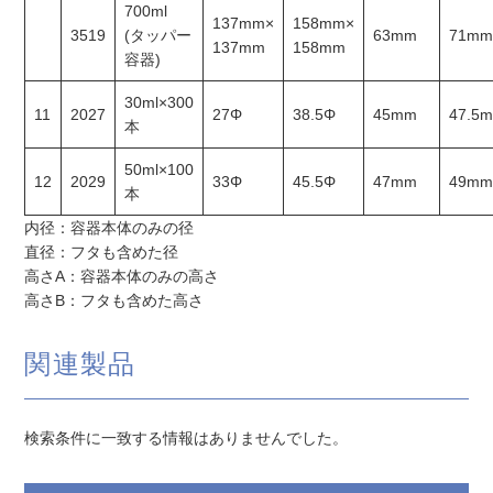
700ml
137mm×
158mm×
3519
(タッパー
63mm
71m
137mm
158mm
容器)
30ml×300
11
2027
27Φ
38.5Φ
45mm
47.5
本
50ml×100
12
2029
33Φ
45.5Φ
47mm
49m
本
内径：容器本体のみの径
直径：フタも含めた径
高さA：容器本体のみの高さ
高さB：フタも含めた高さ
関連製品
検索条件に一致する情報はありませんでした。