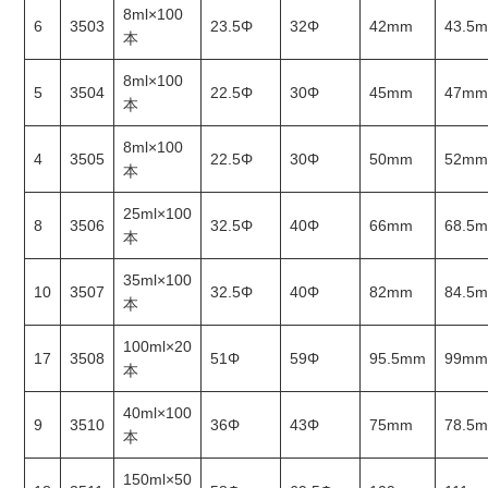
8ml×100
6
3503
23.5Φ
32Φ
42mm
43.5
本
8ml×100
5
3504
22.5Φ
30Φ
45mm
47m
本
8ml×100
4
3505
22.5Φ
30Φ
50mm
52m
本
25ml×100
8
3506
32.5Φ
40Φ
66mm
68.5
本
35ml×100
10
3507
32.5Φ
40Φ
82mm
84.5
本
100ml×20
17
3508
51Φ
59Φ
95.5mm
99m
本
40ml×100
9
3510
36Φ
43Φ
75mm
78.5
本
150ml×50