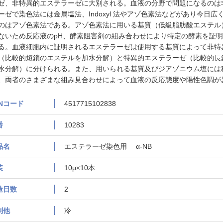
ゼ、非特異的エステラーゼに大別される。血液の分野で問題になるのは
ーゼで染色法には金属塩法、Indoxyl 法やアゾ色素法などがあり今日広
のはアゾ色素法である。アゾ色素法に用いる基質（低級脂肪酸エステル
ないため反応液のpH、酵素阻害剤の組み合わせにより特定の酵素を証
る。血液細胞内に証明されるエステラーゼは使用する基質によって非特
（比較的短鎖のエステルを加水分解）と特異的エステラーゼ（比較的長
水分解）に分けられる。また、用いられる基質及びジアゾニウム塩には
、両者のさまざまな組み見合わせによって血液の反応態度や陽性色調が
ANコード
4517715102838
番
10283
品名
エステラーゼ染色用 α-NB
装
10μ×10本
造日数
2
制他
冷