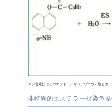
アゾ色素法はそのナフトールがジアゾニウム塩とカッ
非特異的エステラーゼ染色操作：