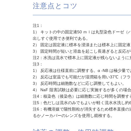
注意点とコツ
注1：
1） キットの中の固定液50 ｍｌは丸型染色ドーゼ
出しすぐ使用でき便利である。
2） 固定は固定液に標本を浸漬または標本上に固定
3） 固定時間が短いと溶血を起こし長過ぎると反応
注2：水洗は流水で標本上に固定液が残らないように
注3：
1） 反応液は仕様直前に調整する。α -NB は極少
2） 反応は室温でも可能だが湿潤箱を用い37℃（フ
3） 反応時間は細胞数などに応じ調整してもよい。
4） NaF 阻害試験は必要に応じ実施するが多くの
注4：核染色（後染色）は細胞数に応じ時間を調整す
注5：色だしは流水のみでもよいが軽く流水水洗し約
注6：有機溶媒で陽性顆粒が消失するため標本直接の
るかノーカバーのレンズを使用し鏡検する。