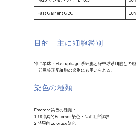
M/15 リン酸バッハーpH6.3
50m
Fast Garnent GBC
10
目的 主に細胞鑑別
特に単球・Macrophage 系細胞と好中球系細胞との
一部巨核球系細胞の鑑別にも用いられる。
染色の種類
Esterase染色の種類：
1.非特異的Esterase染色・NaF阻害試験
2.特異的Esterase染色