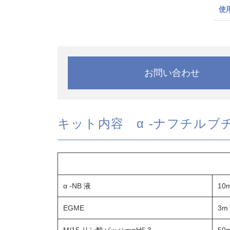
使
お問い合わせ
キット内容 α -ナフチル
α -NB 液
10m
EGME
3m