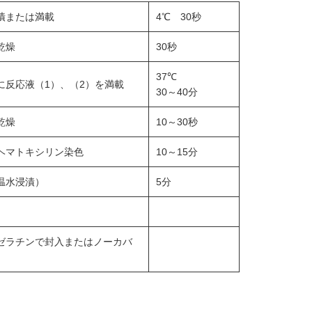
漬または満載
4℃ 30秒
乾燥
30秒
37℃
に反応液（1）、（2）を満載
30～40分
乾燥
10～30秒
ヘマトキシリン染色
10～15分
温水浸漬）
5分
ゼラチンで封入またはノーカバ