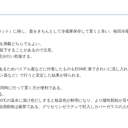
（バット）に移し、蓋をきちんとして冷蔵庫保存して置くと良い。毎回冷
液を満載どちらでもよい。
が低下することがあるので注意。
充分行い乾燥する。
量であるためバイアル蓋などに付着したものもEGME 液できれいに流し入
ラン器など）で行うと安定した結果が得られる。
場合同時に行って置く方が便利である。
る。
60℃の温水に漬け色だしすると核染色が鮮明になり、より陽性顆粒が見
油浸鏡検は厳禁である。グリセリンゼラチンで封入しカバーガラスの上