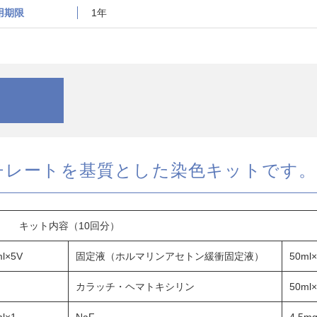
用期限
1年
ブチレートを基質とした染色キットです。
キット内容（10回分）
l×5V
固定液（ホルマリンアセトン緩衝固定液）
50ml
カラッチ・ヘマトキシリン
50ml