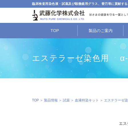
臨床検査用染色液・試薬及び顕微鏡用グラス、替刃等に貢献する
TOP
製品のご案内
エステラーゼ染色用 α-
TOP
＞
製品情報
＞
試薬
＞
血液特染キット
＞
エステラーゼ染
エス