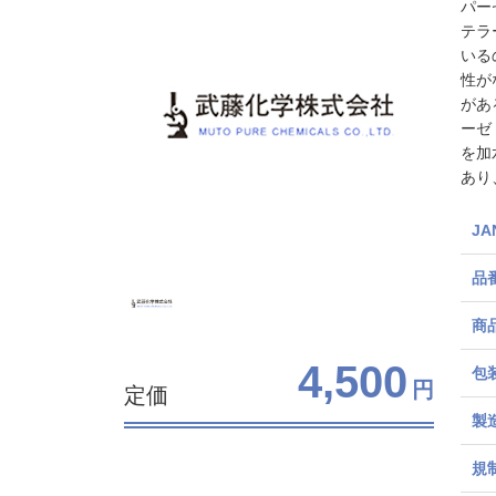
パー
テラ
いる
性が
があ
ーゼ
を加
あり
J
品
商
4,500
包
円
定価
製
規