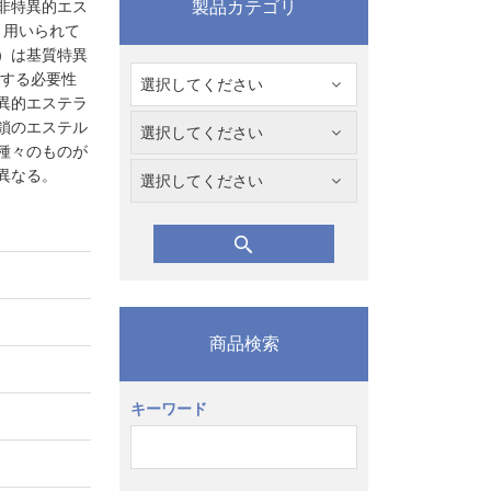
非特異的エス
製品カテゴリ
く用いられて
）は基質特異
明する必要性
異的エステラ
鎖のエステル
種々のものが
異なる。
商品検索
キーワード