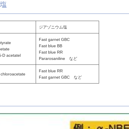
塩
ジアゾニウム塩
Fast garnet GBC
tyrate
Fast blue BB
etate
Fast blue RR
-D acetatel
Pararosaniline など
Fast blue RR
chloroacetate
Fast garnet GBC など