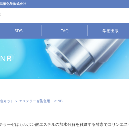
武藤化学株式会社
SDS
FAQ
学術出版
NB
色キット
＞ エステラーゼ染色用 α-NB
テラーゼはカルボン酸エステルの加水分解を触媒する酵素でコリンエス