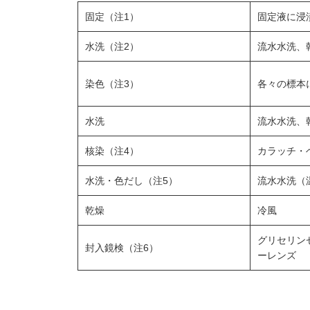
固定（注1）
固定液に浸
水洗（注2）
流水水洗、
染色（注3）
各々の標本
水洗
流水水洗、
核染（注4）
カラッチ・
水洗・色だし（注5）
流水水洗（
乾燥
冷風
グリセリン
封入鏡検（注6）
ーレンズ