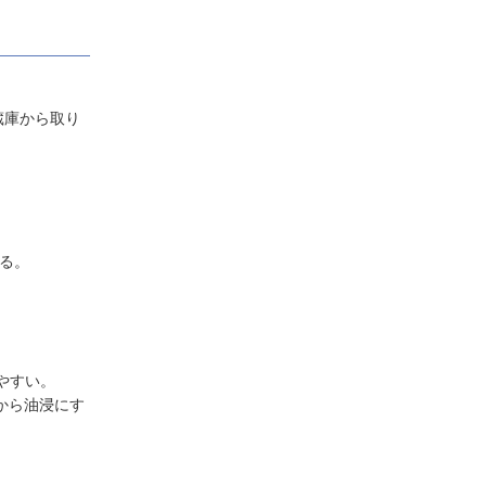
蔵庫から取り
れる。
やすい。
から油浸にす