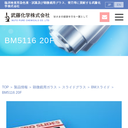
臨床検査用染色液・試薬及び顕微鏡用グラス、替刃等に貢献する武藤化
JP
EN
学株式会社
BM5116 20F
TOP
＞
製品情報
＞
顕微鏡用ガラス
＞
スライドグラス
＞
BMスライド
＞
BM5116 20F