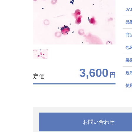
J
品
商
包
製
3,600
規
円
定価
使
お問い合わせ