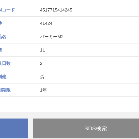
ANコード
4517715414245
番
41424
品名
バーミーM2
装
1L
造日数
2
制他
労
用期限
1年
SDS検索