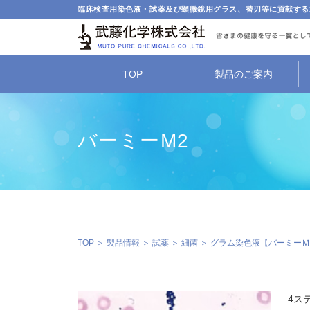
臨床検査用染色液・試薬及び顕微鏡用グラス、替刃等に貢献する
TOP
製品のご案内
バーミーM2
TOP
＞
製品情報
＞
試薬
＞
細菌
＞
グラム染色液【バーミーＭ
4ス