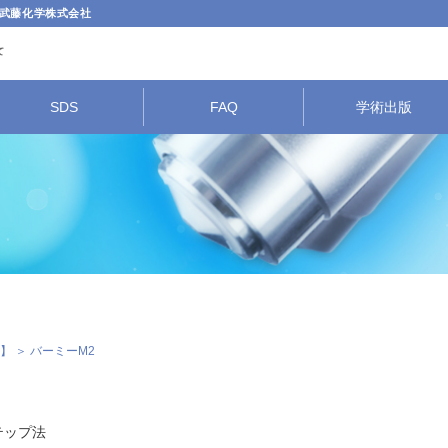
武藤化学株式会社
SDS
FAQ
学術出版
】
＞ バーミーM2
テップ法