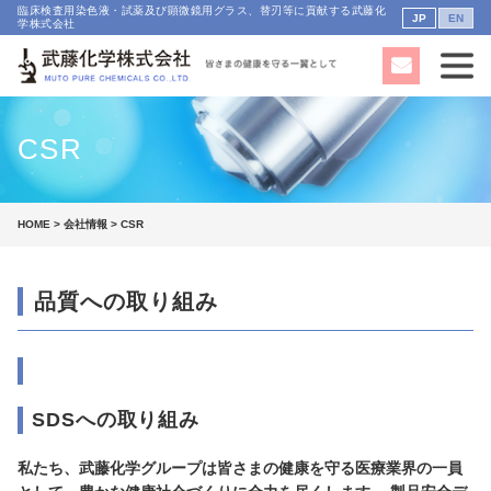
臨床検査用染色液・試薬及び顕微鏡用グラス、替刃等に貢献する武藤化
JP
EN
学株式会社
CSR
HOME
>
会社情報
> CSR
品質への取り組み
SDSへの取り組み
私たち、武藤化学グループは皆さまの健康を守る医療業界の一員